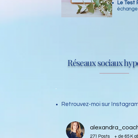
Le Test 
échange 
Réseaux sociaux hype
Retrouvez-moi sur Instagra
alexandra_coach
271 Posts + de 65 K 