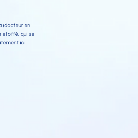
a (docteur en
s étoffé, qui se
itement ici.