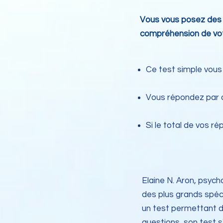
Vous vous posez des q
compréhension de votr
Ce test simple vous 
Vous répondez par o
Si le total de vos r
Elaine N. Aron, psyc
des plus grands spéci
un test permettant d
questions, son test s'