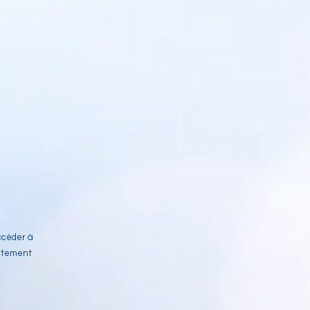
ccéder à
ictement