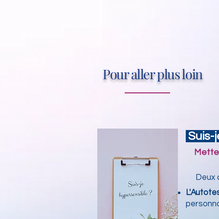
Pour aller plus loin
Suis-j
Mette
Deux app
L'Autote
personna