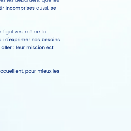
lles les débordent, qu'elles
tir incomprises
aussi,
se
s négatives, même la
ui d'
exprimer nos besoins
.
ller : leur mission est
accueillent, pour mieux les