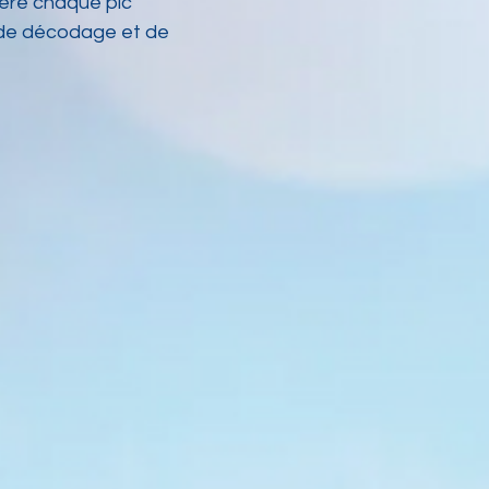
ière chaque pic
il de décodage et de