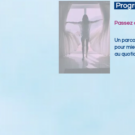
Progr
Passez d
Un parco
pour mie
au quoti