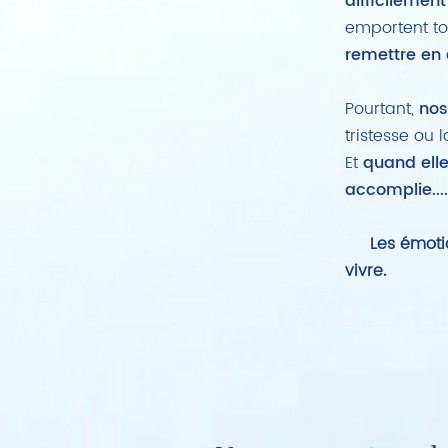
difficilemen
emportent tou
remettre en 
Pourtant,
nos
tristesse ou l
Et
quand elle
accomplie...
Les émotion
vivre.