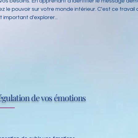
os besoins. En apprenant à identifier le message derr
ez le pouvoir sur votre monde intérieur. C’est ce trava
t important d'explorer...
régulation de vos émotions