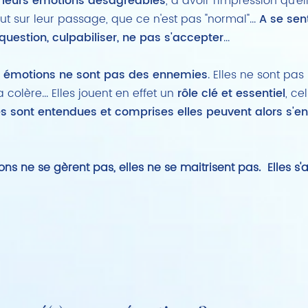
t leurs émotions désagréables
, à avoir l'impression qu'e
t sur leur passage, que ce n'est pas "normal"...
A se sen
question, culpabiliser, ne pas s'accepter
...
 émotions ne sont pas des ennemies
. Elles ne sont pa
a colère... Elles jouent en effet un
rôle clé et essentiel
, cel
s sont entendues et comprises elles peuvent alors s'en a
.
s ne se gèrent pas, elles ne se
maitrisent
pas. Elles s'