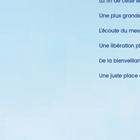
L
a fin de cette 
U
ne plus grande
L
'écoute du mess
U
ne libération p
De la bienveill
Une juste place