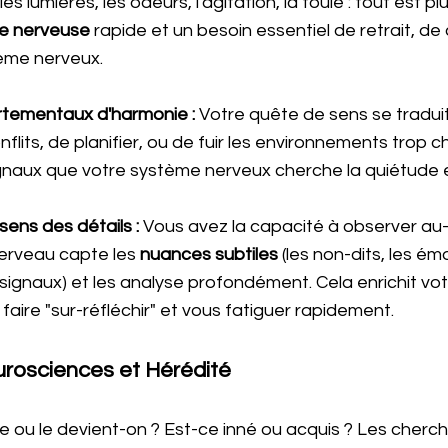
 les lumières, les odeurs, l'agitation, la foule : tout est plu
ue nerveuse
 rapide et un besoin essentiel de retrait, de
ème nerveux.
tementaux d'harmonie :
 Votre quête de sens se traduit
nflits, de planifier, ou de fuir les environnements trop 
ignaux que votre système nerveux cherche la quiétude 
sens des détails :
 Vous avez la capacité à observer au
erveau capte les 
nuances subtiles
 (les non-dits, les ém
s signaux) et les analyse profondément. Cela enrichit vo
faire "sur-réfléchir" et vous fatiguer rapidement.
urosciences et Hérédité 
e ou le devient-on ? Est-ce inné ou acquis ? Les cherch