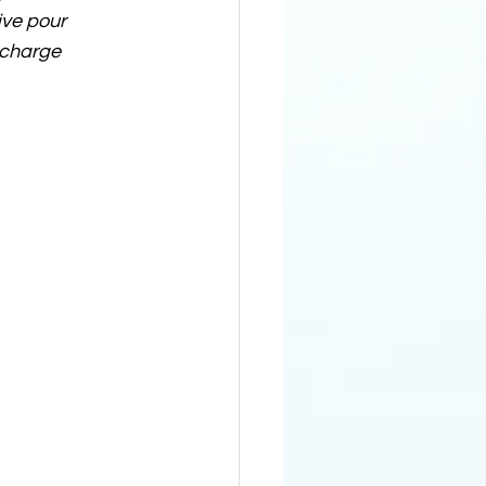
ive pour 
rcharge 