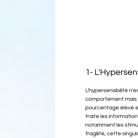
1- L'Hypersens
L'hypersensibilité n'e
comportement mais un
pourcentage élevé en
traite les informatio
notamment les stimul
fragilité, cette singul