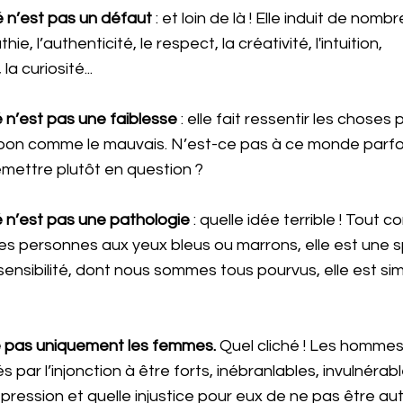
té n’est pas un défaut
 : et loin de là ! Elle induit de nom
hie, l’authenticité, le respect, la créativité, l'intuition, 
la curiosité...
é n’est pas une faiblesse
 : elle fait ressentir les choses p
 bon comme le mauvais. N’est-ce pas à ce monde parfoi
remettre plutôt en question ?
té n’est pas une pathologie
 : quelle idée terrible ! Tout c
s personnes aux yeux bleus ou marrons, elle est une spé
 sensibilité, dont nous sommes tous pourvus, elle est si
e pas uniquement les femmes.
 Quel cliché ! Les homme
s par l’injonction à être forts, inébranlables, invulnérab
 pression et quelle injustice pour eux de ne pas être aut