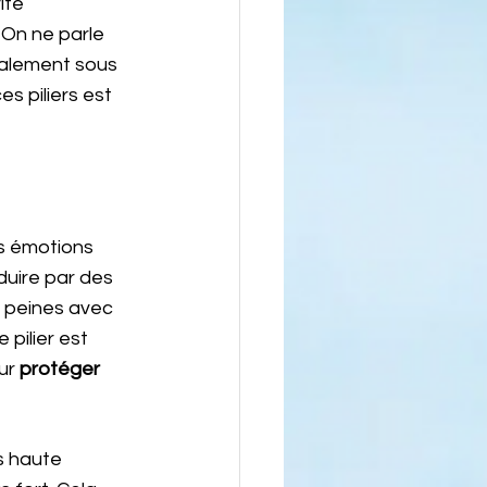
té 
. On ne parle 
palement sous 
s piliers est 
es émotions 
duire par des 
s peines avec 
pilier est 
ur 
protéger 
s haute 