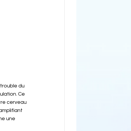
 trouble du 
lation. Ce 
tre cerveau 
amplifiant 
me une 