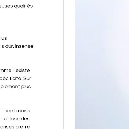
breuses qualités 
lus 
s dur, insensé 
omme il existe 
cificité. Sur 
mplement plus 
s osent moins 
les (donc des 
orisés à être 