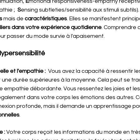
imulation, 
E
motional responsiveness-empathy réceptivi
hie ;  
S
ensing subtleties/sensibilité aux stimuli subtils)
s 
mais de 
caractéristiques
. Elles se manifestent princi
iliers dans votre expérience quotidienne
. Comprendre ce
ur passer du mode survie à l'apaisement. 
Hypersensibilité 
lle et l'empathie :
  Vous avez la capacité à ressentir l
t une durée supérieures à la moyenne. Cela peut se tra
ne empathie débordante. Vous ressentez les joies et le
également dans votre corps les émotions des autres. Ce 
nexion profonde, mais il demande un apprentissage po
onnelles
. 
e :
 Votre corps reçoit les informations du monde en trè