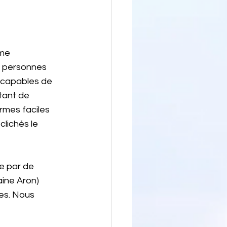
me 
s personnes 
 capables de 
tant de 
rmes faciles 
clichés le 
ée par de 
ine Aron) 
es. Nous 