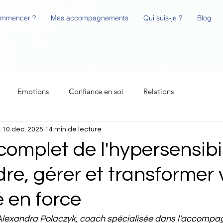
ommencer ?
Mes accompagnements
Qui suis-je ?
Blog
Emotions
Confiance en soi
Relations
k
10 déc. 2025
14 min de lecture
complet de l'hypersensibil
e, gérer et transformer 
é en force
ar Alexandra Polaczyk, coach spécialisée dans l'accomp