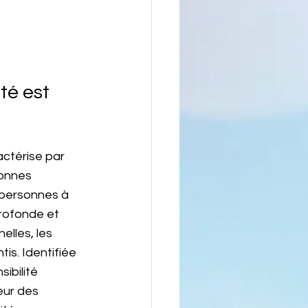
té est 
actérise par 
sonnes 
 personnes à 
profonde et 
lles, les 
is. Identifiée 
ibilité 
ur des 