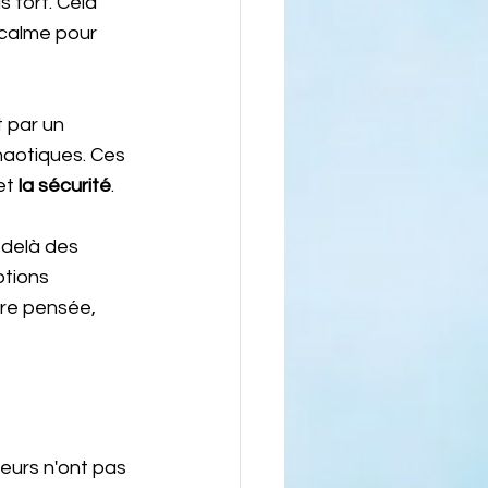
s fort. Cela 
 calme pour 
 par un 
chaotiques. Ces 
et
 la sécurité
. 
-delà des 
otions 
tre pensée, 
eurs n'ont pas 