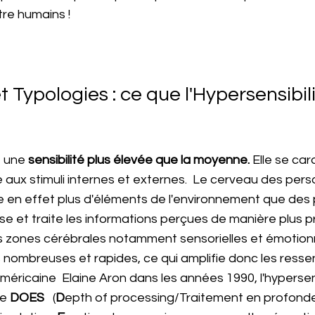
re humains !
et Typologies : ce que l'Hypersensibili
t une 
sensibilité plus élevée que la moyenne. 
Elle se car
e aux stimuli internes et externes.  Le cerveau des per
 en effet plus d'éléments de l'environnement que des
asse et traite les informations perçues de manière plus 
es zones cérébrales notamment sensorielles et émotionne
 nombreuses et rapides, ce qui amplifie donc les ressent
éricaine  Elaine Aron dans les années 1990, l'hypersens
e 
DOES  
 (
D
epth of processing/Traitement en profonde