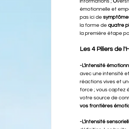
informations ; 
O
verst
émotionnelle et empat
pas ici de
 symptôme
la forme de 
quatre p
la première étape po
Les 4 Piliers de l'
-L'intensité émotionne
avec une intensité e
réactions vives et u
force ; vous captez 
votre source de con
vos frontières émoti
-L'intensité sensoriell