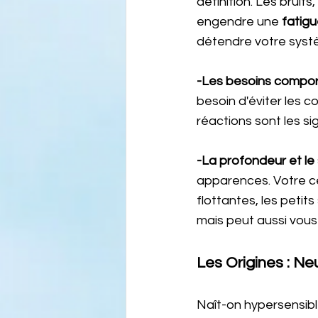
définition. Les bruits,
engendre une 
fatig
détendre votre syst
-Les besoins compor
besoin d'éviter les co
réactions sont les s
-La profondeur et le 
apparences. Votre c
flottantes, les petit
mais peut aussi vous 
Les Origines : Ne
Naît-on hypersensibl