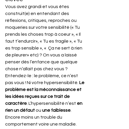
Vous avez grandi et vous êtes 
construit(e) en entendant des 
réflexions, critiques, reproches ou 
moqueries sur votre sensibilité (« Tu 
prends les choses trop à coeur », « Il 
faut t’endurcir», « Tu es fragile », « Tu 
es trop sensible », «  
Ça 
ne sert à rien 
de pleurer» etc) ? On vous a laissé 
penser dès l’enfance que quelque 
chose n’allait pas chez vous ? 
Entendez-le : le problème, ce n’est 
pas vous ! Ni votre hypersensibilité. 
Le 
problème est la méconnaissance et 
les idées reçues sur ce trait de 
caractère
. L’hypersensibilité n’est 
en 
rien un défaut
 ou 
une faiblesse
. 
Encore moins un trouble du 
comportement voire une maladie. 