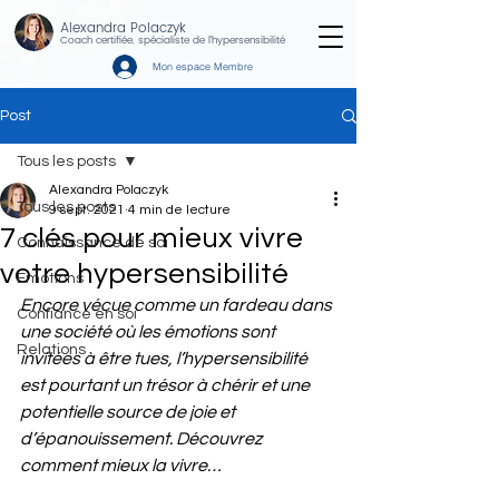
Alexandra Polaczyk
Coach certifiée, spécialiste de l'hypersensibilité
Mon espace Membre
Post
Tous les posts
Alexandra Polaczyk
Tous les posts
9 sept. 2021
4 min de lecture
7 clés pour mieux vivre
Connaissance de soi
votre hypersensibilité
Emotions
Encore vécue comme un fardeau dans 
Confiance en soi
une société où les émotions sont 
Relations
invitées à être tues, l’hypersensibilité 
est pourtant un trésor à chérir et une 
potentielle source de joie et 
d’épanouissement. Découvrez 
comment mieux la vivre…