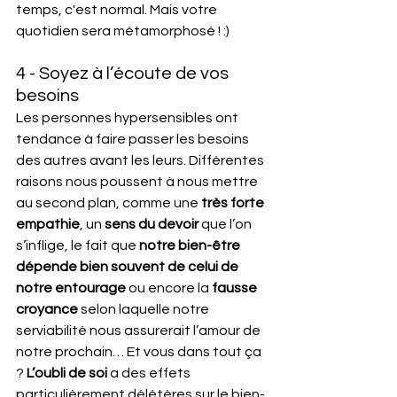
temps, c'est normal. Mais votre 
quotidien sera métamorphosé ! :)
4 - Soyez à l’écoute de vos 
besoins
Les personnes hypersensibles ont 
tendance à faire passer les besoins 
des autres avant les leurs. Différentes 
raisons nous poussent à nous mettre 
au second plan, comme une 
très forte 
empathie
, un 
sens du devoir
 que l’on 
s’inflige, le fait que 
notre bien-être 
dépende bien souvent de celui de 
notre entourage
 ou encore la 
fausse 
croyance
 selon laquelle notre 
serviabilité nous assurerait l’amour de 
notre prochain… Et vous dans tout ça 
? 
L’oubli de soi 
a des effets 
particulièrement délétères sur le bien-